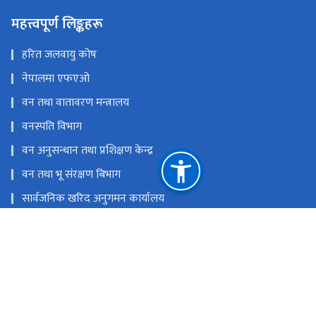
महत्त्वपूर्ण लिङ्कहरू
हरित जलवायु कोष
नेपालमा एफएओ
वन तथा वातावरण मन्त्रालय
वनस्पति विभाग
वन अनुसन्धान तथा प्रशिक्षण केन्द्र
वन तथा भू संरक्षण बिभाग
सार्वजनिक खरिद अनुगमन कार्यालय
राष्ट्रिय प्राकृतिक स्रोत तथा वित्त आयोग
ववरमहल काठमाण्डौं
brcrn.nepal@brcrn.gov.np
01- 5341487