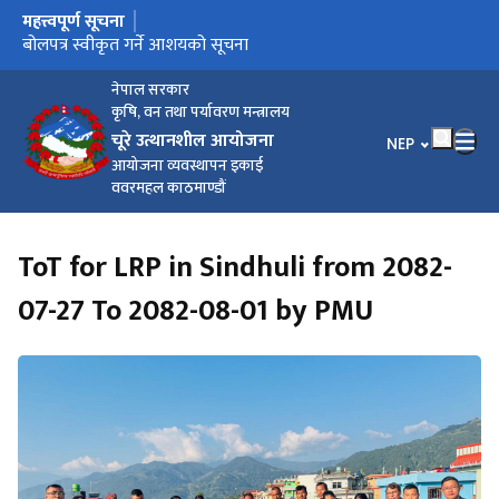
महत्त्वपूर्ण सूचना
मुख्य नेभिगेसनमा जानुहोस्
उपस्थिति सम्बन्धमा ।
बोलपत्र स्वीकृत गर्ने आशयको सूचना
नेपाल सरकार
कृषि, वन तथा पर्यावरण मन्त्रालय
चूरे उत्थानशील आयोजना
भाषा चयन गर्नुहोस
NEP
आयोजना व्यवस्थापन इकाई
ववरमहल काठमाण्डौं
ToT for LRP in Sindhuli from 2082-
07-27 To 2082-08-01 by PMU