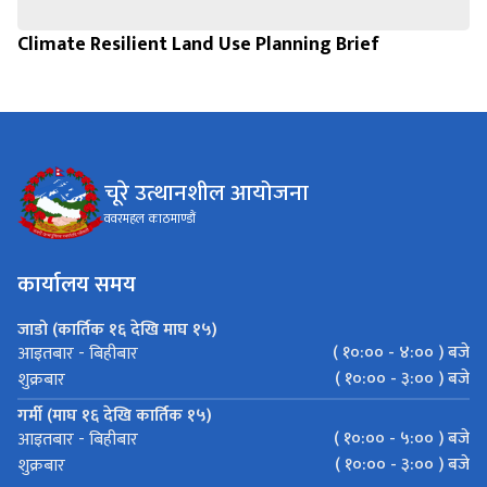
Climate Resilient Land Use Planning Brief
चूरे उत्थानशील आयोजना
ववरमहल काठमाण्डौं
कार्यालय समय
जाडो (कार्तिक १६ देखि माघ १५)
( १०:०० - ४:०० ) बजे
आइतबार - बिहीबार
( १०:०० - ३:०० ) बजे
शुक्रबार
गर्मी (माघ १६ देखि कार्तिक १५)
( १०:०० - ५:०० ) बजे
आइतबार - बिहीबार
( १०:०० - ३:०० ) बजे
शुक्रबार