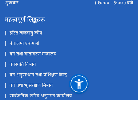
( १०:०० - ३:०० ) बजे
शुक्रबार
महत्त्वपूर्ण लिङ्कहरू
हरित जलवायु कोष
नेपालमा एफएओ
वन तथा वातावरण मन्त्रालय
वनस्पति विभाग
वन अनुसन्धान तथा प्रशिक्षण केन्द्र
वन तथा भू संरक्षण बिभाग
सार्वजनिक खरिद अनुगमन कार्यालय
राष्ट्रिय प्राकृतिक स्रोत तथा वित्त आयोग
ववरमहल काठमाण्डौं
brcrn.nepal@brcrn.gov.np
01- 5341487