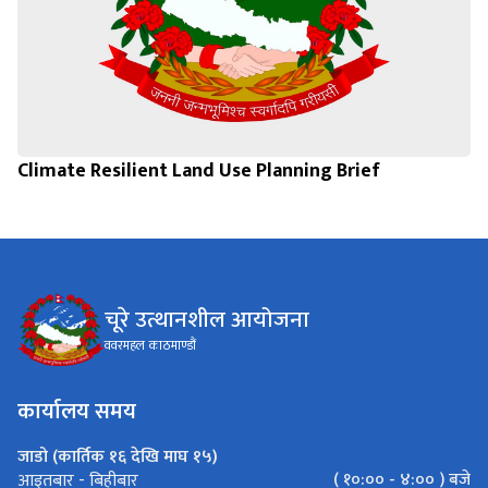
Climate Resilient Land Use Planning Brief
चूरे उत्थानशील आयोजना
ववरमहल काठमाण्डौं
कार्यालय समय
जाडो (कार्तिक १६ देखि माघ १५)
( १०:०० - ४:०० ) बजे
आइतबार - बिहीबार