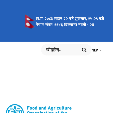
वि.सं:
२०८३ साउन २२ गते शुक्रबार, १५:२९ बजे
नेपाल संवत:
११४६ दिल्लागा नवमी - २४
भाषा चयन गर्नुह
भाषा प
NEP
खोज्नुहोस्