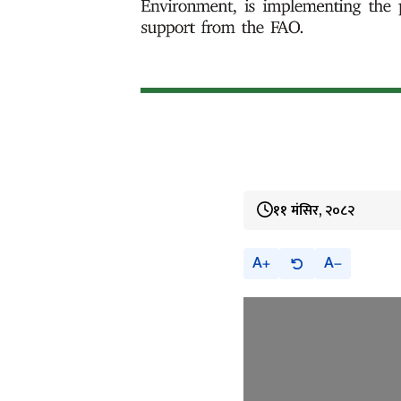
११ मंसिर, २०८२
A
A