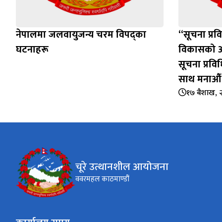
नेपालमा जलवायुजन्य चरम विपद्का
“सूचना प्रव
घटनाहरू
विकासको आध
सूचना प्रव
साथ मनाऔँ
१७ बैशाख, 
चूरे उत्थानशील आयोजना
ववरमहल काठमाण्डौं