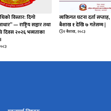
िधिको विस्तार: दिगो
व्यक्तिगत घटना दर्ता सप्‍ता
ार” — राष्ट्रिय सञ्चार तथा
बैशाख १ देखि ७ गतेसम्म |
िधि दिवस २०२६ भव्यताका
२ बैशाख, २०८३
।
२०८३