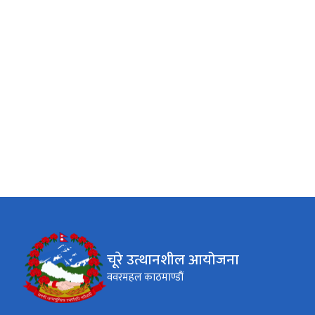
चूरे उत्थानशील आयोजना
ववरमहल काठमाण्डौं