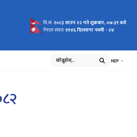
वि.सं:
२०८३ साउन २२ गते शुक्रबार, ०७:३९ बजे
नेपाल संवत:
११४६ दिल्लागा नवमी - २४
भाषा चयन गर्नुह
भाषा प
NEP
खोज्नुहोस्
२०८२