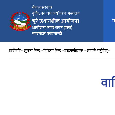
नेपाल सरकार
कृषि, वन तथा पर्यावरण मन्त्रालय
चूरे उत्थानशील आयोजना
म
मुख्य न
आयोजना व्यवस्थापन इकाई
ववरमहल काठमाण्डौं
हाम्रोबारे
सूचना केन्द्र
मिडिया केन्द्र
डाउनलोडहरू
सम्पर्क गर्नुहोस्
वार