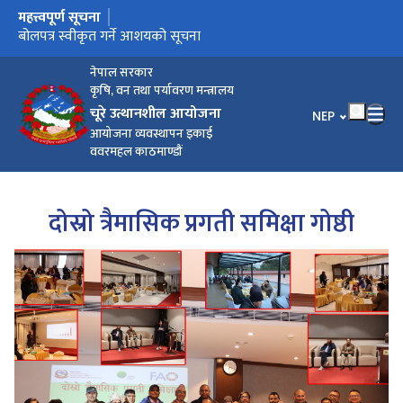
महत्त्वपूर्ण सूचना
मुख्य नेभिगेसनमा जानुहोस्
उपस्थिति सम्बन्धमा ।
बोलपत्र स्वीकृत गर्ने आशयको सूचना
नेपाल सरकार
कृषि, वन तथा पर्यावरण मन्त्रालय
चूरे उत्थानशील आयोजना
भाषा चयन गर्नुहोस
NEP
आयोजना व्यवस्थापन इकाई
ववरमहल काठमाण्डौं
दोस्रो त्रैमासिक प्रगती समिक्षा गोष्ठी